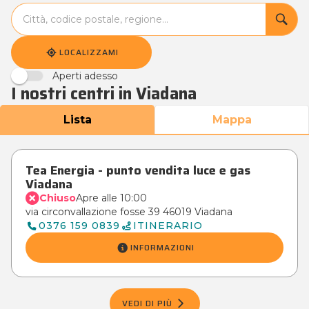
accessibility.searchform.label.searchform
accessibility.searchform.label.searchinput
accessibility.searchform.autocomplete_status
LOCALIZZAMI
Aperti adesso
I nostri centri in Viadana
Lista
Mappa
Tea Energia - punto vendita luce e gas
Viadana
Chiuso
Apre alle 10:00
via circonvallazione fosse 39 46019 Viadana
0376 159 0839
ITINERARIO
INFORMAZIONI
VEDI DI PIÙ