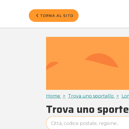
TORNA AL SITO
Home
Trova uno sportello
Lo
Trova uno sporte
accessibility.searchform.label.searchform
accessibility.searchform.label.searchinput
accessibility.searchform.autocomplete_status