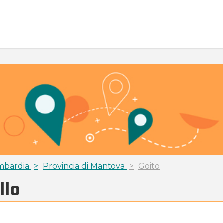
mbardia
Provincia di Mantova
Goito
llo