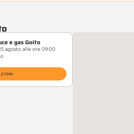
to
uce e gas Goito
 25 agosto alle ore 09:00
to
ZIONI