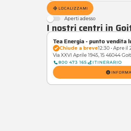
LOCALIZZAMI
Aperti adesso
I nostri centri in Goi
Tea Energia - punto vendita l
Chiude a breve
12:30 • Apre il
Via XXVI Aprile 1945, 15 46044 Goi
800 473 165
ITINERARIO
INFORMA