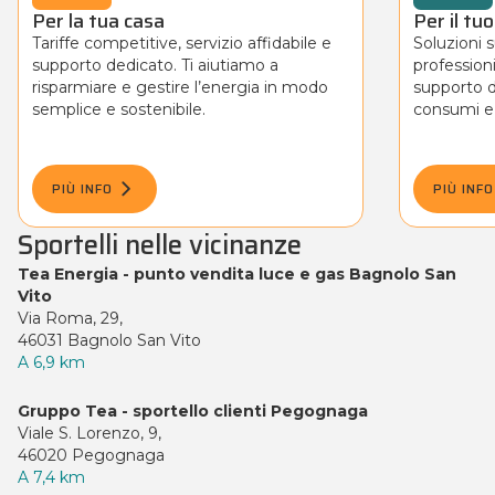
Per la tua casa
Per il tu
Tariffe competitive, servizio affidabile e
Soluzioni 
supporto dedicato. Ti aiutiamo a
professioni
risparmiare e gestire l’energia in modo
supporto d
semplice e sostenibile.
consumi e r
PIÙ INFO
PIÙ INFO
Sportelli nelle vicinanze
Tea Energia - punto vendita luce e gas Bagnolo San
Vito
Via Roma, 29,
46031 Bagnolo San Vito
A 6,9 km
Gruppo Tea - sportello clienti Pegognaga
Viale S. Lorenzo, 9,
46020 Pegognaga
A 7,4 km